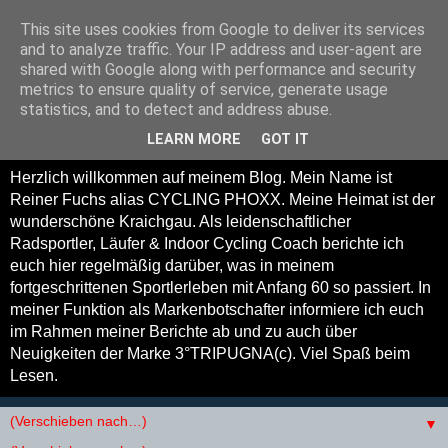
This site uses cookies from Google to deliver its services
Cycling Phoxx -
and to analyze traffic. Your IP address and user-agent are
shared with Google along with performance and security
Radsportler, Läufer und
metrics to ensure quality of service, generate usage
statistics, and to detect and address abuse.
Indoor Cycling Coach
LEARN MORE
GOT IT
Herzlich willkommen auf meinem Blog. Mein Name ist
Reiner Fuchs alias CYCLING PHOXX. Meine Heimat ist der
wunderschöne Kraichgau. Als leidenschaftlicher
Radsportler, Läufer & Indoor Cycling Coach berichte ich
euch hier regelmäßig darüber, was in meinem
fortgeschrittenen Sportlerleben mit Anfang 60 so passiert. In
meiner Funktion als Markenbotschafter informiere ich euch
im Rahmen meiner Berichte ab und zu auch über
Neuigkeiten der Marke 3°TRIPUGNA(c). Viel Spaß beim
Lesen.
▼