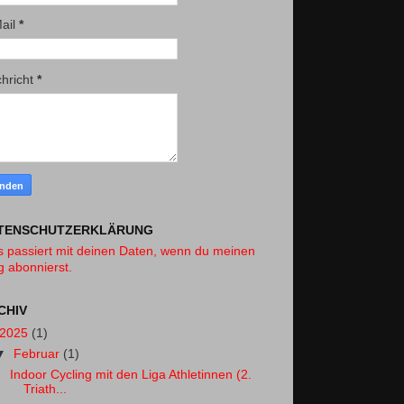
ail
*
hricht
*
TENSCHUTZERKLÄRUNG
 passiert mit deinen Daten, wenn du meinen
g abonnierst.
CHIV
2025
(1)
▼
Februar
(1)
Indoor Cycling mit den Liga Athletinnen (2.
Triath...