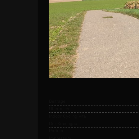
Beiträge
Über mich
Indoor Cycling Vita
Der Kraichgau
Partner
Impressum