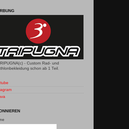
RBUNG
RIPUGNA(c) - Custom Rad- und
athlonbekleidung schon ab 1 Teil.
tube
tagram
ava
ONNIEREN
me