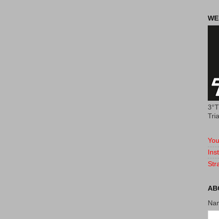
WE
3°T
Tri
You
Ins
Str
AB
Na