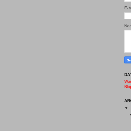
E-M
Nac
DA
Was
Blo
AR
▼