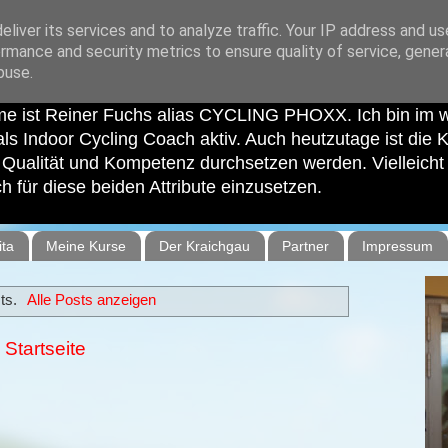
liver its services and to analyze traffic. Your IP address and u
rmance and security metrics to ensure quality of service, gene
buse.
e ist Reiner Fuchs alias CYCLING PHOXX. Ich bin im
als Indoor Cycling Coach aktiv. Auch heutzutage ist die Kur
ualität und Kompetenz durchsetzen werden. Vielleicht e
 für diese beiden Attribute einzusetzen.
ita
Meine Kurse
Der Kraichgau
Partner
Impressum
ts.
Alle Posts anzeigen
Startseite