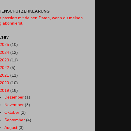
TENSCHUTZERKLÄRUNG
 passiert mit deinen Daten, wenn du meinen
g abonnierst.
CHIV
2025
(10)
2024
(12)
2023
(11)
2022
(5)
2021
(11)
2020
(10)
2019
(18)
►
Dezember
(1)
►
November
(3)
►
Oktober
(2)
►
September
(4)
►
August
(3)