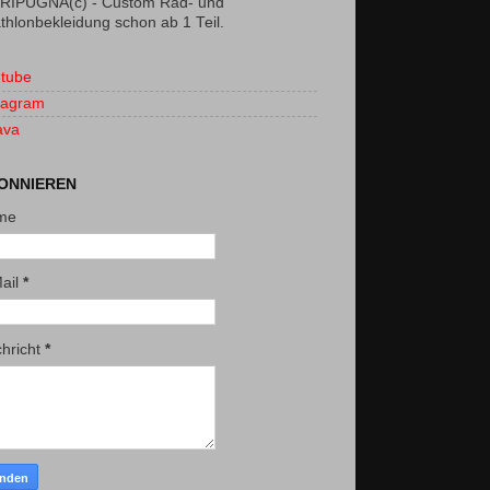
RIPUGNA(c) - Custom Rad- und
athlonbekleidung schon ab 1 Teil.
tube
tagram
ava
ONNIEREN
me
ail
*
hricht
*