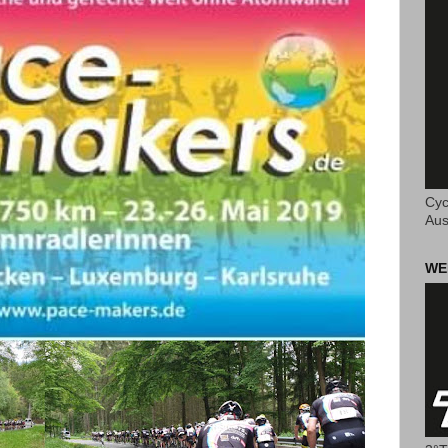
Cyc
Aus
WE