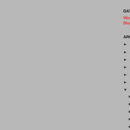
DA
Was
Blo
AR
►
►
►
►
►
►
▼