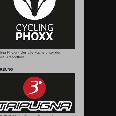
ling Phoxx - Der alte Fuchs unter den
dauersportlern.
RBUNG