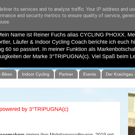
liver its services and to analyze traffic. Your IP address and u
rmance and security metrics to ensure quality of service, gene
buse.
 Indoor Cycling Coach
 Mein Name ist Reiner Fuchs alias CYCLING PHOXX. Mei
ortler, Läufer & Indoor Cycling Coach berichte ich euch 
ang 60 so passiert. In meiner Funktion als Markenbotsch
euigkeiten der Marke 3°TRIPUGNA(c). Viel Spaß beim L
 Bikes
Indoor Cycling
Partner
Events
Der Kraichgau
 powered by 3°TRIPUGNA(c)
acemakers
immer ihre Mehrtagesradtouren. 2019 mit