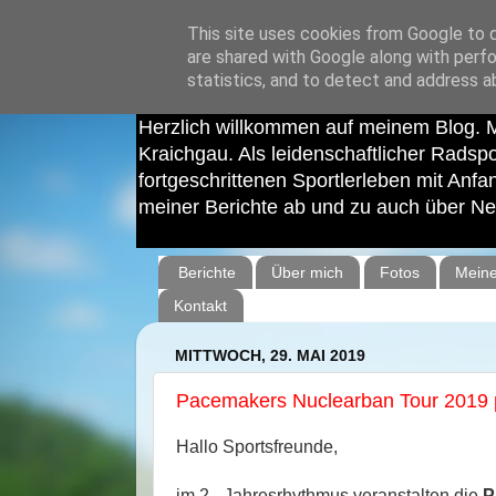
This site uses cookies from Google to de
are shared with Google along with perfo
statistics, and to detect and address a
Cycling Phoxx - Radsportler, Läufer und
Herzlich willkommen auf meinem Blog.
Kraichgau. Als leidenschaftlicher Radsp
fortgeschrittenen Sportlerleben mit Anf
meiner Berichte ab und zu auch über N
Berichte
Über mich
Fotos
Meine
Kontakt
MITTWOCH, 29. MAI 2019
Pacemakers Nuclearban Tour 2019
Hallo Sportsfreunde,
im 2 - Jahresrhythmus veranstalten die
P