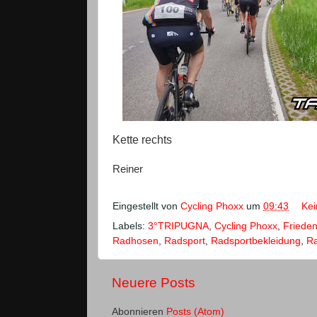
Kette rechts
Reiner
Eingestellt von
Cycling Phoxx
um
09:43
Ke
Labels:
3°TRIPUGNA
,
Cycling Phoxx
,
Friede
Radhosen
,
Radsport
,
Radsportbekleidung
,
Ra
Neuere Posts
Abonnieren
Posts (Atom)