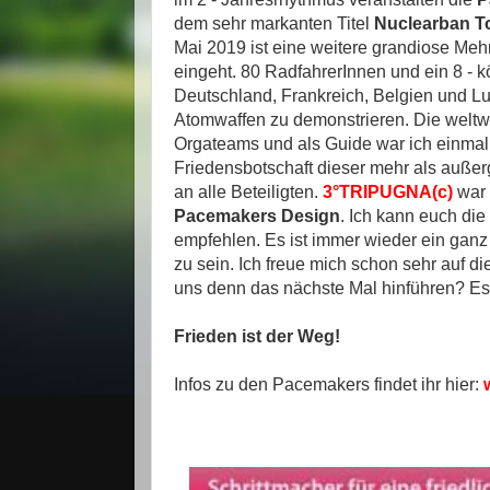
dem sehr markanten Titel
Nuclearban T
Mai 2019 ist eine weitere grandiose Meh
eingeht. 80 RadfahrerInnen und ein 8 -
Deutschland, Frankreich, Belgien und L
Atomwaffen zu demonstrieren. Die weltwe
Orgateams und als Guide war ich einmal m
Friedensbotschaft dieser mehr als auß
an alle Beteiligten.
3°TRIPUGNA(c)
war 
Pacemakers Design
. Ich kann euch die
empfehlen. Es ist immer wieder ein ganz
zu sein. Ich freue mich schon sehr auf d
uns denn das nächste Mal hinführen? Es 
Frieden ist der Weg!
Infos zu den Pacemakers findet ihr hier: