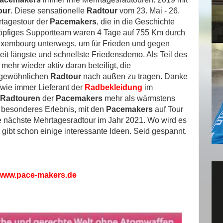
our
. Diese sensationelle
Radtour
vom 23. Mai - 26.
rtagestour der
Pacemakers
, die in die Geschichte
 köpfiges Supportteam waren 4 Tage auf 755 Km durch
uxembourg unterwegs, um für Frieden und gegen
it längste und schnellste Friedensdemo. Als Teil des
ehr wieder aktiv daran beteiligt, die
ergewöhnlichen
Radtour
nach außen zu tragen. Danke
wie immer Lieferant der
Radbekleidung
im
Radtouren
der
Pacemakers
mehr als wärmstens
 besonderes Erlebnis, mit den
Pacemakers
auf Tour
ie nächste Mehrtagesradtour im Jahr 2021. Wo wird es
gibt schon einige interessante Ideen. Seid gespannt.
www.pace-makers.de