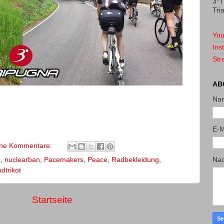
3°T
Tri
You
Ins
Str
AB
Na
E-M
ine Kommentare:
Nac
n
,
nuclearban
,
Pacemakers
,
Peace
,
Radbekleidung
,
dtrikot
Startseite