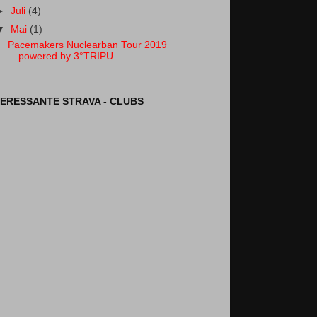
►
Juli
(4)
▼
Mai
(1)
Pacemakers Nuclearban Tour 2019
powered by 3°TRIPU...
TERESSANTE STRAVA - CLUBS