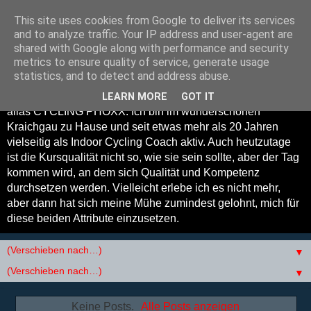
This site uses cookies from Google to deliver its services
Cycling Phoxx - Indoor
and to analyze traffic. Your IP address and user-agent are
shared with Google along with performance and security
Cycling Coach
metrics to ensure quality of service, generate usage
statistics, and to detect and address abuse.
Willkommen auf meinem Blog. Mein Name ist Reiner Fuchs
LEARN MORE
GOT IT
alias CYCLING PHOXX. Ich bin im wunderschönen
Kraichgau zu Hause und seit etwas mehr als 20 Jahren
vielseitig als Indoor Cycling Coach aktiv. Auch heutzutage
ist die Kursqualität nicht so, wie sie sein sollte, aber der Tag
kommen wird, an dem sich Qualität und Kompetenz
durchsetzen werden. Vielleicht erlebe ich es nicht mehr,
aber dann hat sich meine Mühe zumindest gelohnt, mich für
diese beiden Attribute einzusetzen.
▼
▼
Keine Posts.
Alle Posts anzeigen