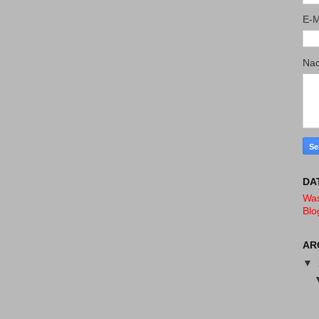
E-M
Nac
DA
Was
Blo
AR
▼