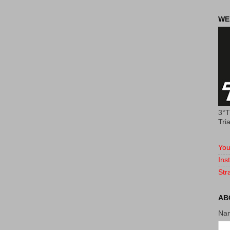
WE
3°T
Tri
You
Ins
Str
AB
Na