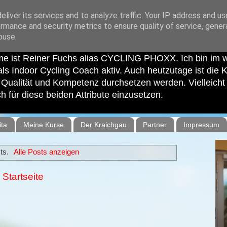
liver its services and to analyze traffic. Your IP address and u
rmance and security metrics to ensure quality of service, gene
buse.
e ist Reiner Fuchs alias CYCLING PHOXX. Ich bin im
als Indoor Cycling Coach aktiv. Auch heutzutage ist die Kur
ualität und Kompetenz durchsetzen werden. Vielleicht e
 für diese beiden Attribute einzusetzen.
ita
Meine Kurse
Der Kraichgau
Partner
Impressum
ts.
Alle Posts anzeigen
Startseite