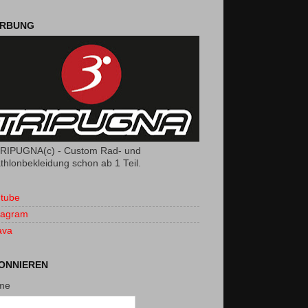
RBUNG
RIPUGNA(c) - Custom Rad- und
athlonbekleidung schon ab 1 Teil.
tube
tagram
ava
ONNIEREN
me