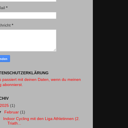
ail
*
hricht
*
TENSCHUTZERKLÄRUNG
 passiert mit deinen Daten, wenn du meinen
g abonnierst.
CHIV
2025
(1)
▼
Februar
(1)
Indoor Cycling mit den Liga Athletinnen (2.
Triath...