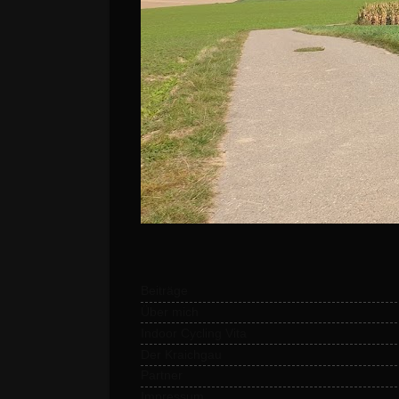
Beiträge
Über mich
Indoor Cycling Vita
Der Kraichgau
Partner
Impressum