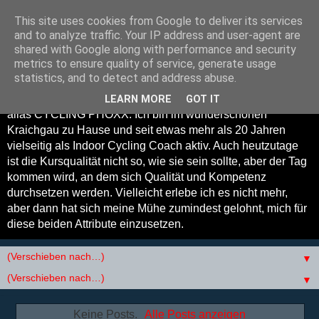
This site uses cookies from Google to deliver its services
Cycling Phoxx - Indoor
and to analyze traffic. Your IP address and user-agent are
shared with Google along with performance and security
Cycling Coach
metrics to ensure quality of service, generate usage
statistics, and to detect and address abuse.
Willkommen auf meinem Blog. Mein Name ist Reiner Fuchs
LEARN MORE
GOT IT
alias CYCLING PHOXX. Ich bin im wunderschönen
Kraichgau zu Hause und seit etwas mehr als 20 Jahren
vielseitig als Indoor Cycling Coach aktiv. Auch heutzutage
ist die Kursqualität nicht so, wie sie sein sollte, aber der Tag
kommen wird, an dem sich Qualität und Kompetenz
durchsetzen werden. Vielleicht erlebe ich es nicht mehr,
aber dann hat sich meine Mühe zumindest gelohnt, mich für
diese beiden Attribute einzusetzen.
▼
▼
Keine Posts.
Alle Posts anzeigen